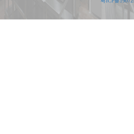
粤ICP备19072