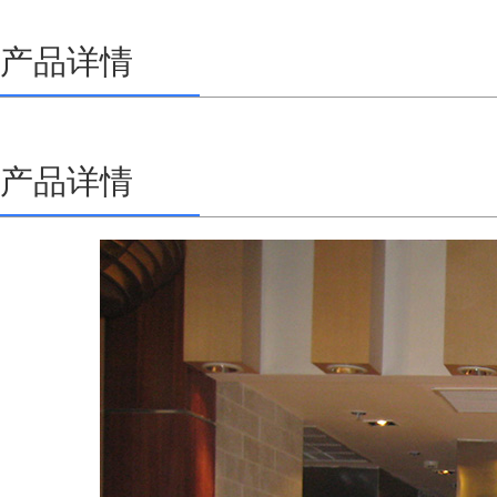
产品详情
产品详情