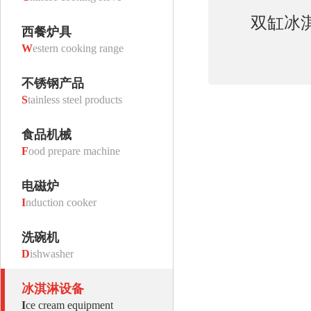
双缸冰
西餐炉具
W
estern cooking range
不锈钢产品
S
tainless steel products
食品机械
F
ood prepare machine
电磁炉
I
nduction cooker
洗碗机
D
ishwasher
冰淇淋设备
I
ce cream equipment