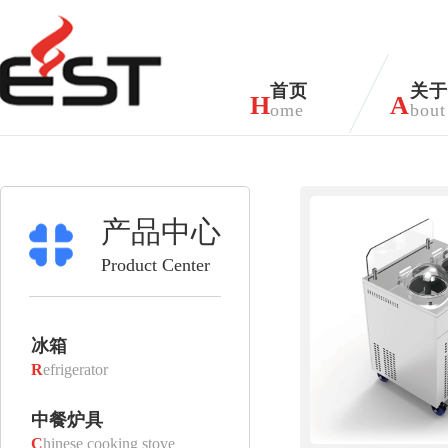
首页
关于
H
A
ome
bout
产品中心
Product Center
冰箱
R
efrigerator
中餐炉具
C
hinese cooking stove