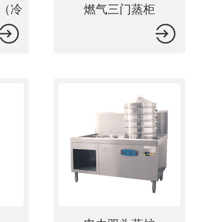
（冷
燃气三门蒸柜