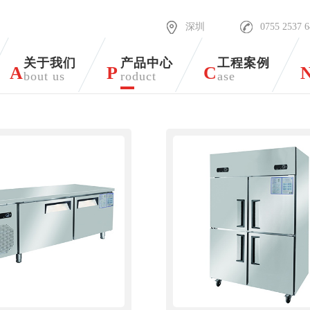
深圳
0755 2537 
关于我们
产品中心
工程案例
A
P
C
bout us
roduct
ase