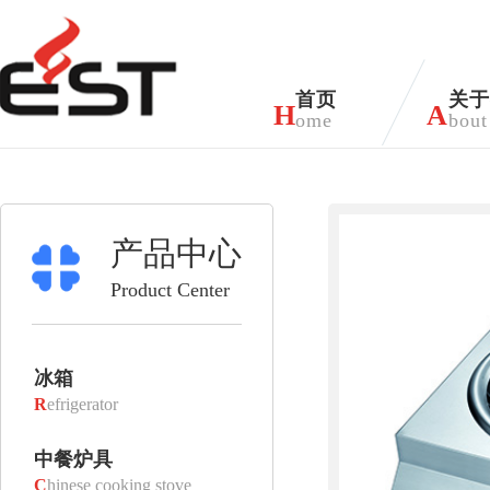
首页
关于
H
A
ome
bout
产品中心
Product Center
冰箱
R
efrigerator
中餐炉具
C
hinese cooking stove