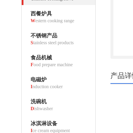
西餐炉具
W
estern cooking range
不锈钢产品
S
tainless steel products
食品机械
F
ood prepare machine
产品详
电磁炉
I
nduction cooker
洗碗机
D
ishwasher
冰淇淋设备
I
ce cream equipment