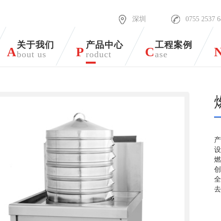
深圳
0755 2537 
关于我们
产品中心
工程案例
A
P
C
bout us
roduct
ase
产
设
燃
创
去