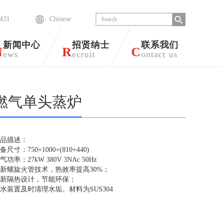
6431
Chinese
新闻中心
招贤纳士
联系我们
N
R
C
ews
ecruit
ontact us
燃气单头蒸炉
品描述：
备尺寸：750×1000×(810+440)
气功率：27kW 380V 3NAc 50Hz
新螺旋火管技术，热效率提高30%；
全新隔热设计，节能环保；
水装置及时清理水垢。材料为SUS304