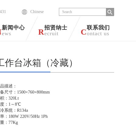
6431
Chinese
新闻中心
招贤纳士
联系我们
N
R
C
ews
ecruit
ontact us
工作台冰箱（冷藏）
品描述：
设备尺寸：1500×760×800mm
容积：320Lt
温度：1～8℃
制冷系统：R134a
功率：180W 220V/50Hz 1Ph
重：77Kg