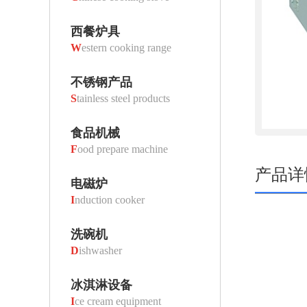
西餐炉具
W
estern cooking range
不锈钢产品
S
tainless steel products
食品机械
F
ood prepare machine
产品详
电磁炉
I
nduction cooker
洗碗机
D
ishwasher
冰淇淋设备
I
ce cream equipment