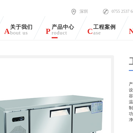
深圳
0755 2537 
关于我们
产品中心
工程案例
A
P
C
bout us
roduct
ase
产
净