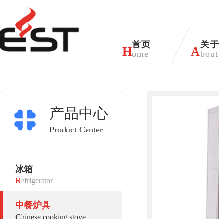
首页
关于
H
A
ome
bout
产品中心
Product Center
冰箱
R
efrigerator
中餐炉具
C
hinese cooking stove